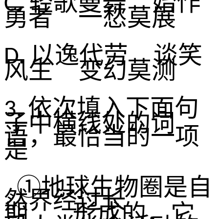
轻歌曼舞 始作
C.
勇者 一愁莫展
以逸代劳 谈笑
D.
风生 变幻莫测
依次填入下面句
3.
子中横线处的词
语，最恰当的一项
是
①地球生物圈是自
然界经过长
期
形成的，它