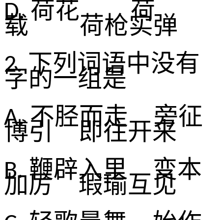
荷
花
荷
D.
载
荷
枪实弹
下列词语中
没有
2.
字的一组是
不胫而走 旁征
A.
博引 即往开来
鞭辟入里 变本
B.
加厉 瑕瑜互见