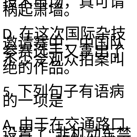
技术市场，真可谓
祸起萧墙
。
在这次国际杂技
D.
邀请赛中，中国队
参赛选手又拿出了
不少令观众
拍案叫
绝
的作品。
下列句子有语病
5.
的一项是
由于在交通路口
A.
设置了“非机动车禁