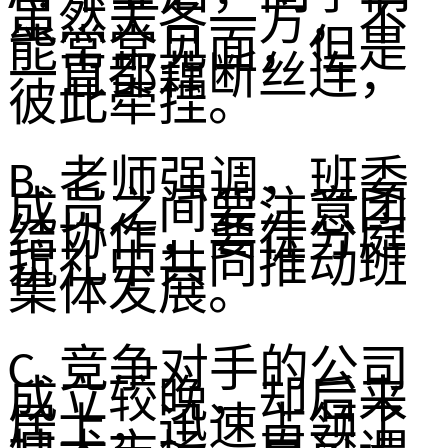
虽然天各一方，不
能常常见面，但是
一直都
藕断丝连
，
彼此牵挂。
老师强调，班委
B.
成员之间要注意团
结协作，要在
分庭
抗礼
中共同推动班
集体发展。
竞争对手的公司
C.
成立较晚，却后来
居上，迅速占领了