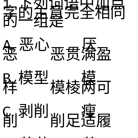
下列词语中加点
1.
字的主意完全相同
的一组是
恶
心 厌
A.
恶
恶
贯满盈
模
型
模
B.
样
模
棱两可
剥
削
瘦
C.
削
削
足适履